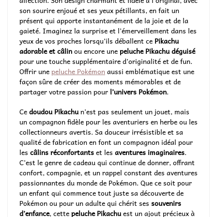
affection. Son design charmant et fidèle à l’original, avec
son sourire enjoué et ses yeux pétillants, en fait un
présent qui apporte instantanément de la joie et de la
gaieté. Imaginez la surprise et l’émerveillement dans les
yeux de vos proches lorsqu’ils déballent ce
Pikachu
adorable et câlin
ou encore une
peluche Pikachu déguisé
pour une touche supplémentaire d’originalité et de fun.
Offrir une
peluche Pokémon
aussi emblématique est une
façon sûre de créer des moments mémorables et de
partager votre passion pour
l’univers Pokémon
.
Ce
doudou Pikachu
n’est pas seulement un jouet, mais
un compagnon fidèle pour les aventuriers en herbe ou les
collectionneurs avertis. Sa douceur irrésistible et sa
qualité de fabrication en font un compagnon idéal pour
les
câlins réconfortants
et les
aventures imaginaires
.
C’est le genre de cadeau qui continue de donner, offrant
confort, compagnie, et un rappel constant des aventures
passionnantes du monde de Pokémon. Que ce soit pour
un enfant qui commence tout juste sa découverte de
Pokémon ou pour un adulte qui chérit ses
souvenirs
d’enfance
, cette
peluche Pikachu
est un ajout précieux à