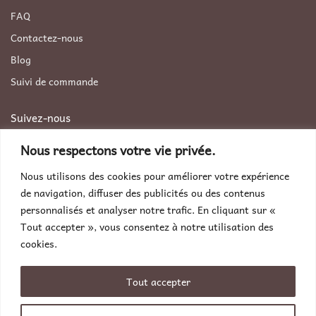
FAQ
Contactez-nous
Blog
Suivi de commande
Suivez-nous
Facebook
Nous respectons votre vie privée.
Instagram
Nous utilisons des cookies pour améliorer votre expérience
Pinterest
de navigation, diffuser des publicités ou des contenus
personnalisés et analyser notre trafic. En cliquant sur «
Contactez-nous
Tout accepter », vous consentez à notre utilisation des
Par téléphone :
+33 9 70 464 320
cookies.
Par poste :
71-75 Shelton Street, Covent Garden, London,
United Kingdom, WC2H 9JQ
Tout accepter
Par email :
contact@universpeluche.com