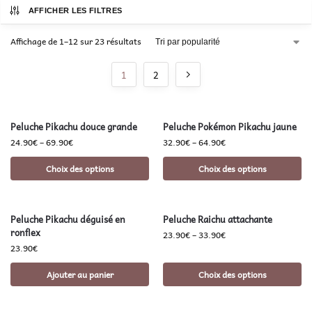
AFFICHER LES FILTRES
Affichage de 1–12 sur 23 résultats
1
2
Peluche Pikachu douce grande
Peluche Pokémon Pikachu jaune
24.90
€
–
69.90
€
32.90
€
–
64.90
€
Choix des options
Choix des options
Peluche Pikachu déguisé en
Peluche Raichu attachante
ronflex
23.90
€
–
33.90
€
23.90
€
Ajouter au panier
Choix des options