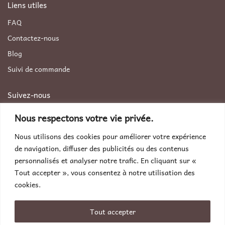
Liens utiles
FAQ
Contactez-nous
Blog
Suivi de commande
Suivez-nous
Facebook
Nous respectons votre vie privée.
Instagram
Nous utilisons des cookies pour améliorer votre expérience
Pinterest
de navigation, diffuser des publicités ou des contenus
personnalisés et analyser notre trafic. En cliquant sur «
Contactez-nous
Tout accepter », vous consentez à notre utilisation des
Par téléphone :
+33 9 70 464 320
cookies.
Par poste :
71-75 Shelton Street, Covent Garden, London,
United Kingdom, WC2H 9JQ
Tout accepter
Par email :