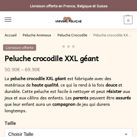
Livraison offerte en France, Belgique et Suisse
0
Accueil
Peluche Animaux
Peluche Crocodile
Peluche crocodile XXL géant
/
/
/
Livraison offerte
Peluche crocodile XXL géant
50.90
€
–
69.90
€
La
peluche crocodile XXL géant
est fabriquée avec des
matériaux de
haute qualité
, ce qui la rend à la fois
douce
et
durable. Cette peluche est facile à nettoyer et peut
résister
aux
jeux et aux câlins des enfants. Les
parents
peuvent être
assurés
que leur enfant aura un
compagnon
de jeu qui durera
longtemps.
Taille