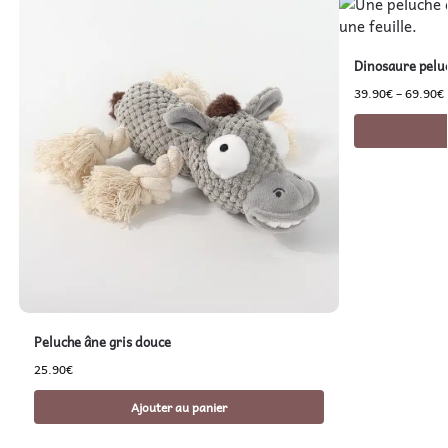
Dinosaure pelu
39.90
€
–
69.90
€
Peluche âne gris douce
25.90
€
Ajouter au panier