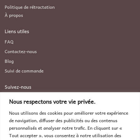
Politique de rétractation
À propos
Liens utiles
FAQ
Contactez-nous
Blog
Suivi de commande
Suivez-nous
Facebook
Nous respectons votre vie privée.
Instagram
Nous utilisons des cookies pour améliorer votre expérience
Pinterest
de navigation, diffuser des publicités ou des contenus
personnalisés et analyser notre trafic. En cliquant sur «
Contactez-nous
Tout accepter », vous consentez à notre utilisation des
Par téléphone :
+33 9 70 464 320